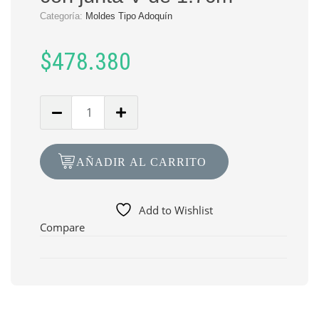
Categoría:
Moldes Tipo Adoquín
$
478.380
Cantidad
de
Molde
MT-
AÑADIR AL CARRITO
60
Adoquín
Hexagonal
Add to Wishlist
68cm
Compare
x
57.4cm
con
junta
V