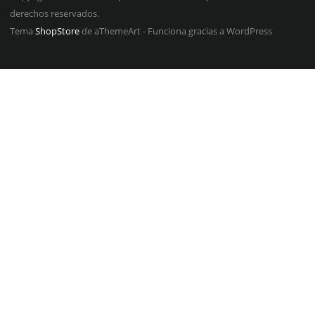
derechos reservados.
Tema
ShopStore
de aThemeArt - Funciona gracias a WordPress