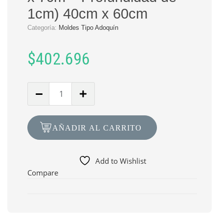
1cm) 40cm x 60cm
Categoría:
Moldes Tipo Adoquín
$
402.696
Cantidad
de
Molde
MT-
AÑADIR AL CARRITO
59
Adoquín
Ecológico
Add to Wishlist
(Huecos
Compare
de
7cm
x
7cm