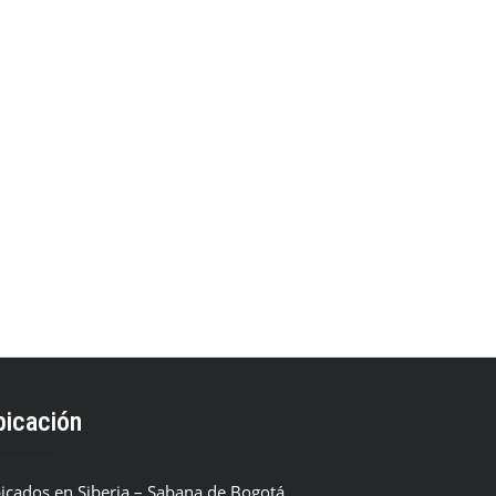
bicación
icados en Siberia – Sabana de Bogotá.