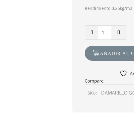
$138.754.
$104.066.
Rendimiento 0.25kg/m2
Cantidad
de
Desmol
Concrete
AÑADIR AL 
10kg
-
113
Ad
Amarillo
Compare
Gold
DAMARILLO G
SKU: