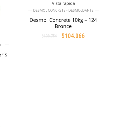
Vista rápida
DESMOL CONCRETE - DESMOLDANTE
Desmol Concrete 10kg – 124
Bronce
$
104.066
$
138.754
Original
Current
price
price
TE
AÑADIR AL CARRITO
was:
is:
ris
$138.754.
$104.066.
rrent
ice
O
1.408.