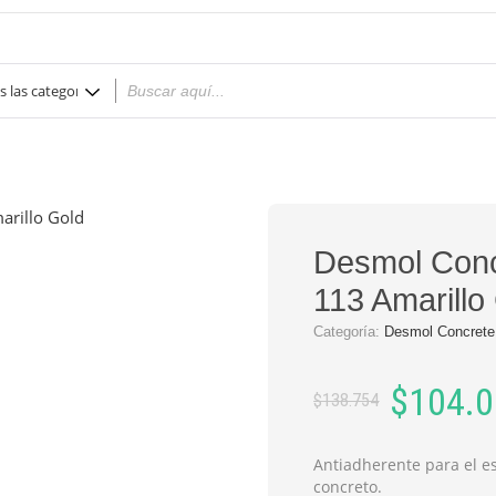
Desmol Conc
113 Amarillo
Categoría:
Desmol Concrete
Original
Current
$
104.
$
138.754
price
price
was:
is:
Antiadherente para el 
concreto.