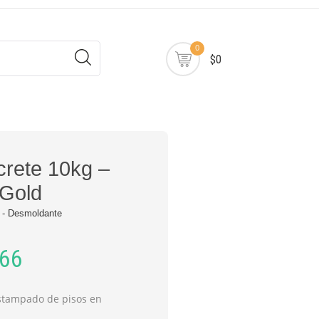
0
$0
rete 10kg –
 Gold
 - Desmoldante
066
estampado de pisos en