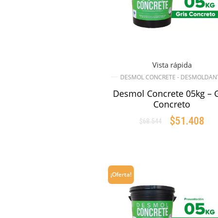
Vista rápida
DESMOL CONCRETE - DESMOLDAN
Desmol Concrete 05kg – G
Concreto
$
51.408
$
68.544
Original
Cu
price
pr
AÑADIR AL CARRIT
was:
is:
$68.544.
$5
¡Oferta!