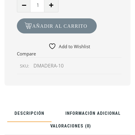
Cantidad
de
Desmol
Concrete
AÑADIR AL CARRITO
10kg
-
121
Add to Wishlist
Madera
Compare
DMADERA-10
SKU:
DESCRIPCIÓN
INFORMACIÓN ADICIONAL
VALORACIONES (0)