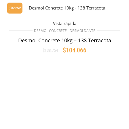
¡Oferta!
Vista rápida
DESMOL CONCRETE - DESMOLDANTE
Desmol Concrete 10kg – 138 Terracota
$
104.066
$
138.754
Original
Current
price
price
AÑADIR AL CARRITO
was:
is:
$138.754.
$104.066.