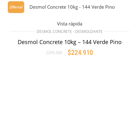
¡Oferta!
Vista rápida
DESMOL CONCRETE - DESMOLDANTE
Desmol Concrete 10kg – 144 Verde Pino
$
224.910
$
299.880
Original
Current
price
price
AÑADIR AL CARRITO
was:
is:
$299.880.
$224.910.