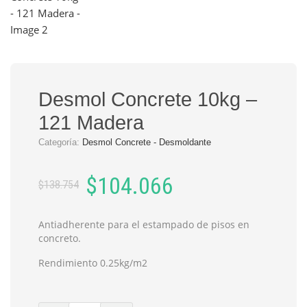
Desmol Concrete 10kg –
121 Madera
Categoría:
Desmol Concrete - Desmoldante
Original
Current
$
104.066
$
138.754
price
price
was:
is:
Antiadherente para el estampado de pisos en
concreto.
$138.754.
$104.066.
Rendimiento 0.25kg/m2