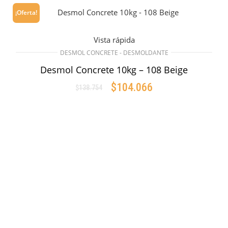
¡Oferta!
Vista rápida
DESMOL CONCRETE - DESMOLDANTE
Desmol Concrete 10kg – 108 Beige
$
104.066
$
138.754
Original
Current
price
price
AÑADIR AL CARRITO
was:
is:
$138.754.
$104.066.