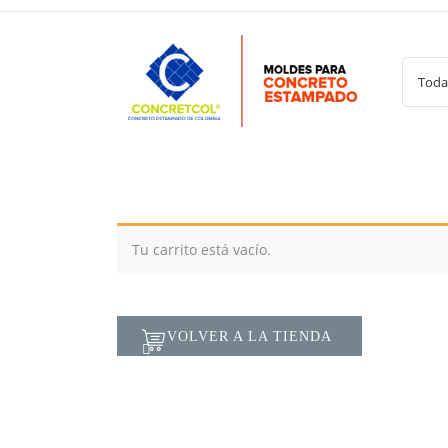
Saltar
al
contenido
Tu carrito está vacío.
VOLVER A LA TIENDA