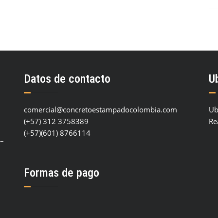
Datos de contacto
U
comercial@concretoestampadocolombia.com
Ub
(+57) 312 3758389
Re
(+57)(601) 8766114
 –
Formas de pago