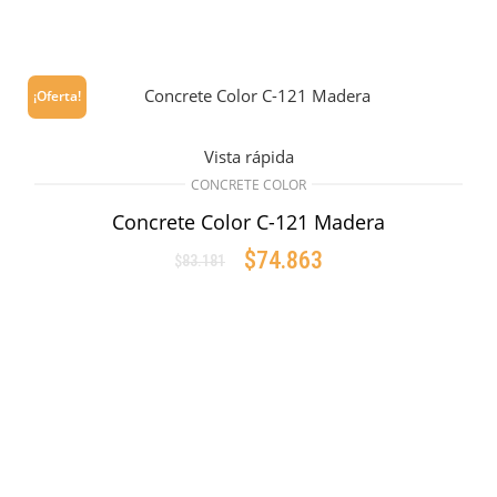
¡Oferta!
Vista rápida
CONCRETE COLOR
Concrete Color C-121 Madera
$
74.863
$
83.181
Original
Current
price
price
AÑADIR AL CARRITO
was:
is:
$83.181.
$74.863.