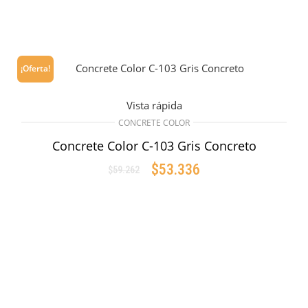
¡Oferta!
Vista rápida
CONCRETE COLOR
Concrete Color C-103 Gris Concreto
$
53.336
$
59.262
Original
Current
price
price
AÑADIR AL CARRITO
was:
is:
$59.262.
$53.336.