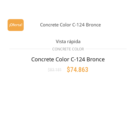
¡Oferta!
Vista rápida
CONCRETE COLOR
Concrete Color C-124 Bronce
$
74.863
$
83.181
Original
Current
price
price
AÑADIR AL CARRITO
was:
is:
$83.181.
$74.863.