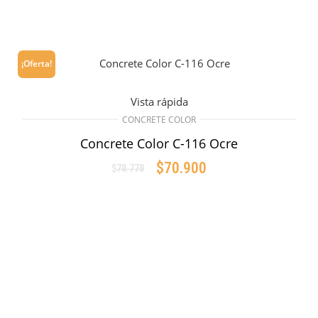
¡Oferta!
Vista rápida
CONCRETE COLOR
Concrete Color C-116 Ocre
$
70.900
$
78.778
Original
Current
price
price
AÑADIR AL CARRITO
was:
is:
$78.778.
$70.900.