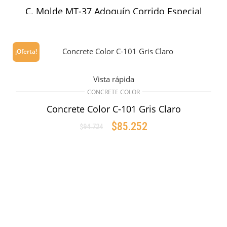
C. Molde MT-37 Adoquín Corrido Especial
Junta con Textura 96cm x 42.8cm
$
535.857
¡Oferta!
AÑADIR AL CARRITO
Vista rápida
CONCRETE COLOR
Concrete Color C-101 Gris Claro
$
85.252
$
94.724
Original
Current
price
price
AÑADIR AL CARRITO
was:
is:
$94.724.
$85.252.