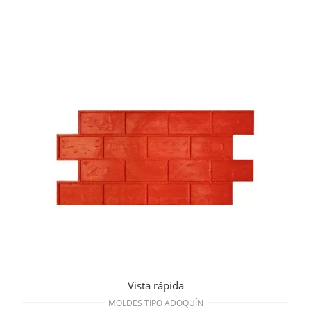
Vista rápida
MOLDES TIPO ADOQUÍN
B. Molde MT-52 Adoquín Corrido Liso 91cm x
43.2cm
$
373.184
AÑADIR AL CARRITO
Vista rápida
MOLDES TIPO ADOQUÍN