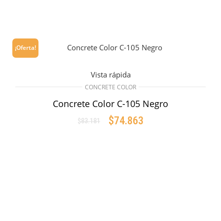
¡Oferta!
Vista rápida
CONCRETE COLOR
Concrete Color C-105 Negro
$
74.863
$
83.181
Original
Current
price
price
AÑADIR AL CARRITO
was:
is:
$83.181.
$74.863.