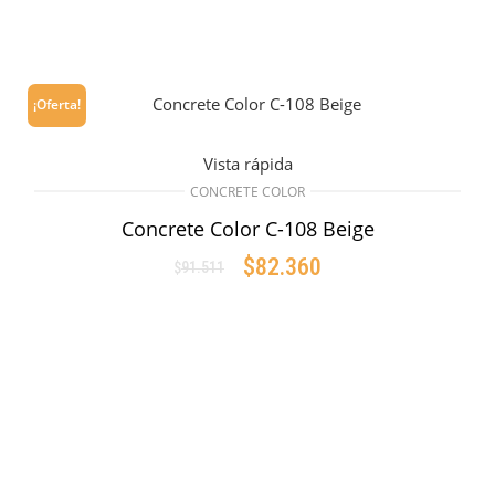
¡Oferta!
Vista rápida
CONCRETE COLOR
Concrete Color C-108 Beige
$
82.360
$
91.511
Original
Current
price
price
AÑADIR AL CARRITO
was:
is:
$91.511.
$82.360.