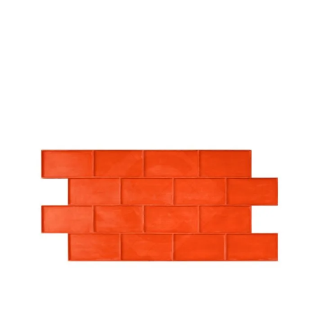
Vista rápida
MOLDES TIPO ADOQUÍN
A. Molde MT-09 Adoquín Corrido con Textura
91cm x 43.2cm
$
420.784
AÑADIR AL CARRITO