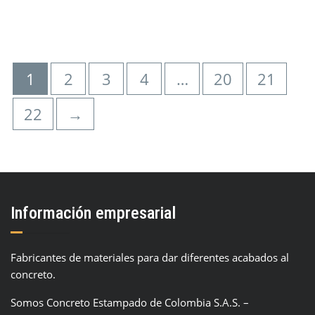
1
2
3
4
…
20
21
22
→
Información empresarial
Fabricantes de materiales para dar diferentes acabados al
concreto.
Somos Concreto Estampado de Colombia S.A.S. –