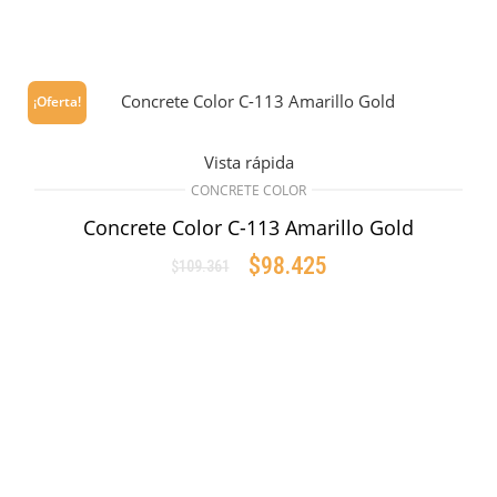
¡Oferta!
Vista rápida
CONCRETE COLOR
Concrete Color C-113 Amarillo Gold
$
98.425
$
109.361
Original
Current
price
price
AÑADIR AL CARRITO
was:
is:
$109.361.
$98.425.