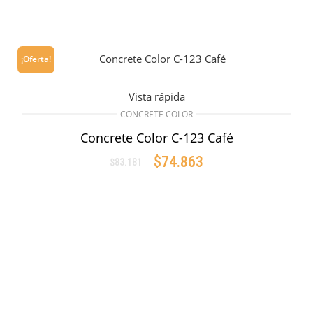
¡Oferta!
Vista rápida
CONCRETE COLOR
Concrete Color C-123 Café
$
74.863
$
83.181
Original
Current
price
price
AÑADIR AL CARRITO
was:
is:
$83.181.
$74.863.