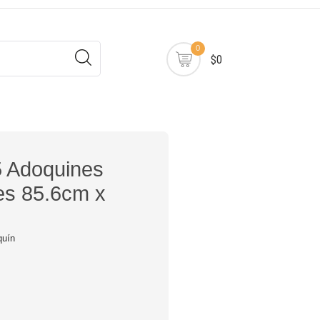
0
$0
 Adoquines
es 85.6cm x
quín