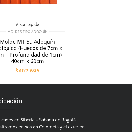
Vista rápida
MOLDES TIPO ADOQUÍN
Molde MT-59 Adoquín
ológico (Huecos de 7cm x
m – Profundidad de 1cm)
40cm x 60cm
$
402.696
AÑADIR AL CARRITO
bicación
icados en Siberia – Sabana de Bogotá.
alizamos envíos en Colombia y el exterior.