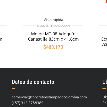
Vista rápida
MOLDES TIPO ADOQUÍN
Molde MT-08 Adoquín
Ec
Canastilla 83cm x 41.6cm
cm
7c
$
460.173
AÑADIR AL CARRITO
O
Datos de contacto
U
comercial@concretoestampadocolombia.com
Ub
(+57) 312 3758389
Re