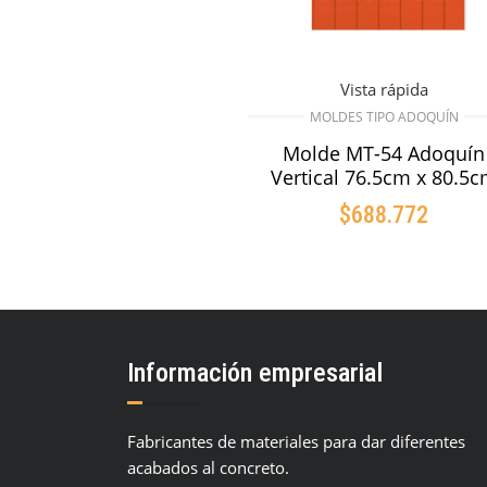
Vista rápida
MOLDES TIPO ADOQUÍN
Molde MT-54 Adoquín
Vertical 76.5cm x 80.5
$
688.772
AÑADIR AL CARRIT
Información empresarial
Fabricantes de materiales para dar diferentes
acabados al concreto.