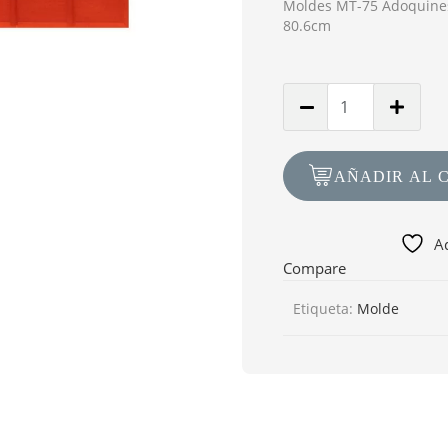
Moldes MT-75 Adoquines
80.6cm
Cantidad
de
Molde
MT-
AÑADIR AL 
75
Adoquines
Rectangulares
Ad
85.6cm
Compare
x
Etiqueta:
Molde
80.6cm