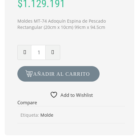
$
1.129.191
Moldes MT-74 Adoquín Espina de Pescado
Rectangular (20cm x 10cm) 99cm x 94.5cm
Cantidad
de
Molde
MT-
AÑADIR AL CARRITO
74
Adoquín
Espina
Add to Wishlist
de
Compare
Pescado
Etiqueta:
Molde
Rectangular
99cm
x
94.5cm