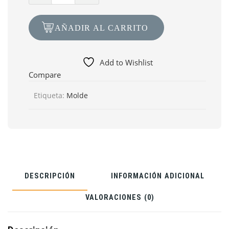
Molde
MT-
AÑADIR AL CARRITO
62
Madera
Nogal
Add to Wishlist
100cm
Compare
x
Etiqueta:
Molde
30.2cm
DESCRIPCIÓN
INFORMACIÓN ADICIONAL
VALORACIONES (0)