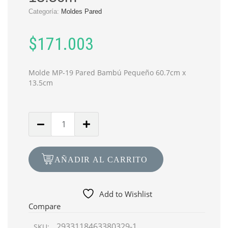
Categoría:
Moldes Pared
$
171.003
Molde MP-19 Pared Bambú Pequeño 60.7cm x
13.5cm
Cantidad
de
Molde
MP-
AÑADIR AL CARRITO
19
Pared
Bambú
Add to Wishlist
Pequeño
Compare
60.7cm
2933118463380329-1
SKU:
x