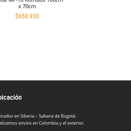
x 70cm
$
650.930
AÑADIR AL CARRITO
bicación
icados en Siberia – Sabana de Bogotá.
alizamos envíos en Colombia y el exterior.