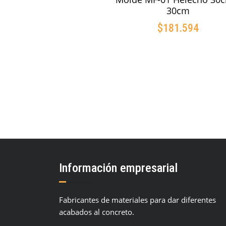
30cm
$
181.594
AÑADIR AL CARRIT
Información empresarial
Fabricantes de materiales para dar diferentes
acabados al concreto.