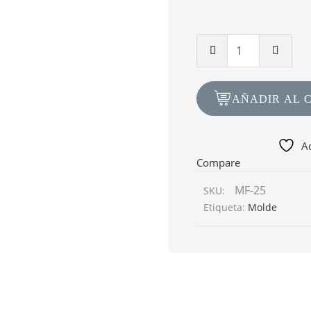
Cantidad
de
Molde
MF-
AÑADIR AL 
25
Laberinto
80.7cm
Ad
x
Compare
50.4cm
MF-25
SKU:
Etiqueta:
Molde