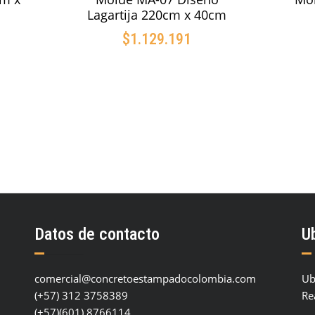
Lagartija 220cm x 40cm
$
1.129.191
O
AÑADIR AL CARRITO
Datos de contacto
U
comercial@concretoestampadocolombia.com
Ub
(+57) 312 3758389
Re
(+57)(601) 8766114