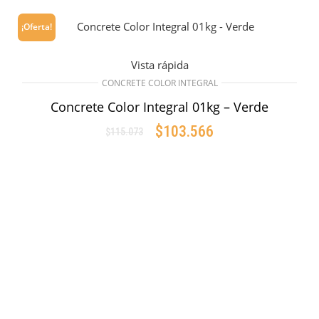
¡Oferta!
Vista rápida
CONCRETE COLOR INTEGRAL
Concrete Color Integral 01kg – Verde
$
103.566
$
115.073
Original
Current
price
price
AÑADIR AL CARRITO
was:
is:
$115.073.
$103.566.