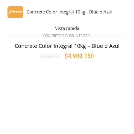
¡Oferta!
Vista rápida
CONCRETE COLOR INTEGRAL
Concrete Color Integral 10kg – Blue o Azul
$
4.980.150
$
5.533.500
Original
Current
price
price
AÑADIR AL CARRITO
was:
is:
$5.533.500.
$4.980.150.