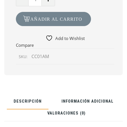
de
Concrete
Color
AÑADIR AL CARRITO
Integral
01kg
-
Add to Wishlist
Amarillo
Compare
CC01AM
SKU:
DESCRIPCIÓN
INFORMACIÓN ADICIONAL
VALORACIONES (0)