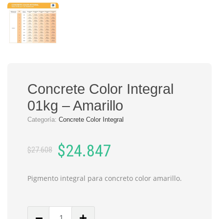
Concrete Color Integral
01kg – Amarillo
Categoría:
Concrete Color Integral
Original
Current
$
24.847
$
27.608
price
price
was:
is:
Pigmento integral para concreto color amarillo.
$27.608.
$24.847.
Cantidad