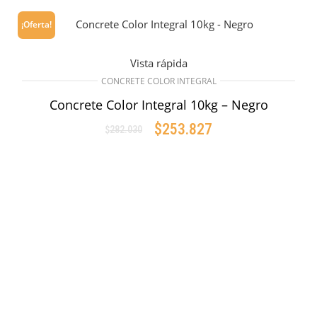
¡Oferta!
Vista rápida
CONCRETE COLOR INTEGRAL
Concrete Color Integral 10kg – Negro
$
253.827
$
282.030
Original
Current
price
price
AÑADIR AL CARRITO
was:
is:
$282.030.
$253.827.