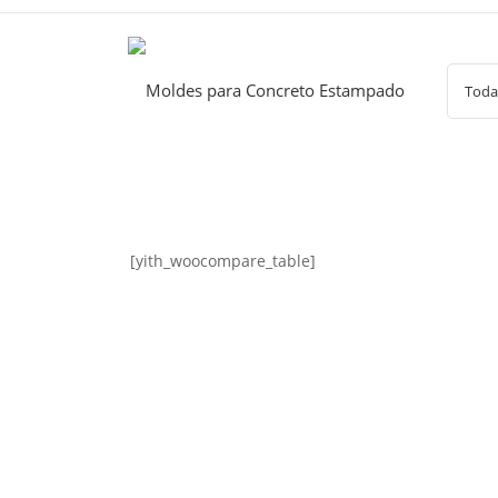
Saltar
al
contenido
[yith_woocompare_table]