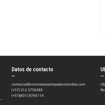
Datos de contacto
U
comercial@concretoestampadocolombia.com
Ub
(+57) 312 3758389
Re
(+57)(601) 8766114
 –