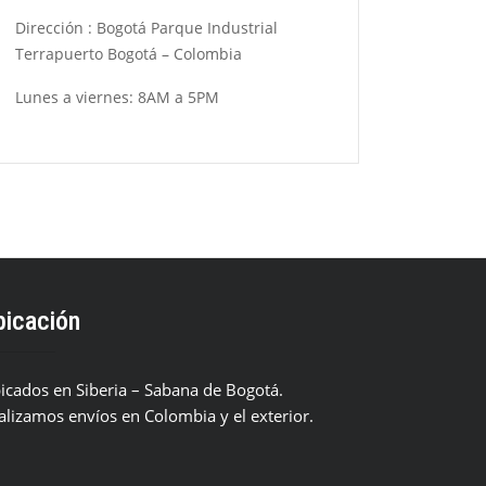
Dirección : Bogotá Parque Industrial
Terrapuerto Bogotá – Colombia
Lunes a viernes: 8AM a 5PM
bicación
icados en Siberia – Sabana de Bogotá.
alizamos envíos en Colombia y el exterior.