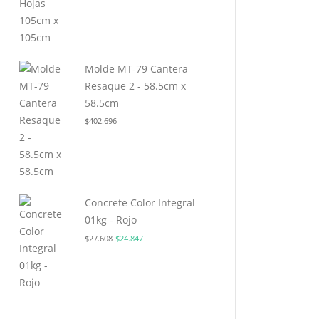
Molde MT-79 Cantera
Resaque 2 - 58.5cm x
58.5cm
$
402.696
Concrete Color Integral
01kg - Rojo
Original
Current
$
27.608
$
24.847
price
price
was:
is:
$27.608.
$24.847.