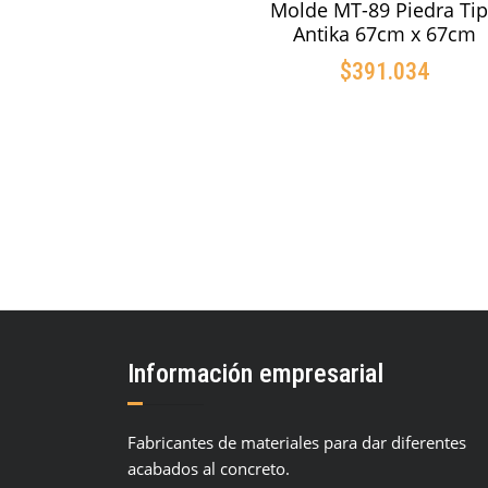
Molde MT-89 Piedra Ti
Antika 67cm x 67cm
$
391.034
AÑADIR AL CARRIT
Información empresarial
Fabricantes de materiales para dar diferentes
acabados al concreto.