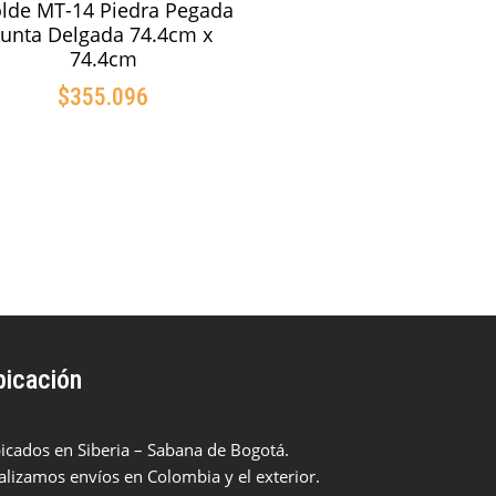
lde MT-14 Piedra Pegada
Junta Delgada 74.4cm x
74.4cm
$
355.096
AÑADIR AL CARRITO
bicación
icados en Siberia – Sabana de Bogotá.
alizamos envíos en Colombia y el exterior.