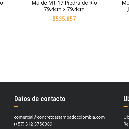
po
Molde MT-17 Piedra de Río
Mo
79.4cm x 79.4cm
$
535.857
O
AÑADIR AL CARRITO
Datos de contacto
U
comercial@concretoestampadocolombia.com
Ub
(+57) 312 3758389
Re