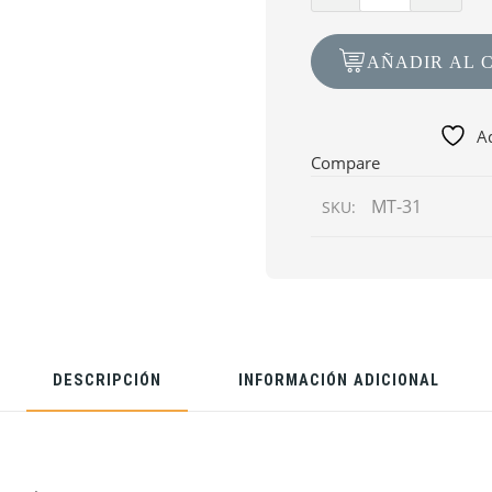
Molde
MT-
AÑADIR AL 
31
Piedra
Pegada
Ad
Tipo
Compare
Asperón
MT-31
SKU:
91cm
x
91cm
DESCRIPCIÓN
INFORMACIÓN ADICIONAL