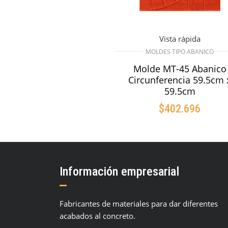
Vista rápida
MOLDES TIPO ABANICO
Molde MT-45 Abanico
Circunferencia 59.5cm 
59.5cm
$
402.696
AÑADIR AL CARRIT
Información empresarial
Fabricantes de materiales para dar diferentes
acabados al concreto.