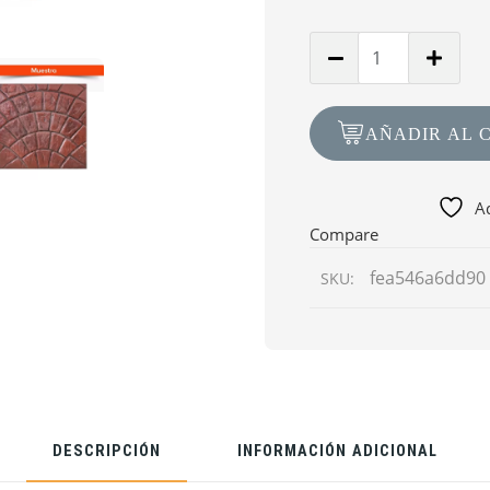
Cantidad
de
Molde
MT-
AÑADIR AL 
07
Abanico
Europeo
Ad
109,3cm
Compare
x
fea546a6dd90
SKU:
61,5cm
DESCRIPCIÓN
INFORMACIÓN ADICIONAL