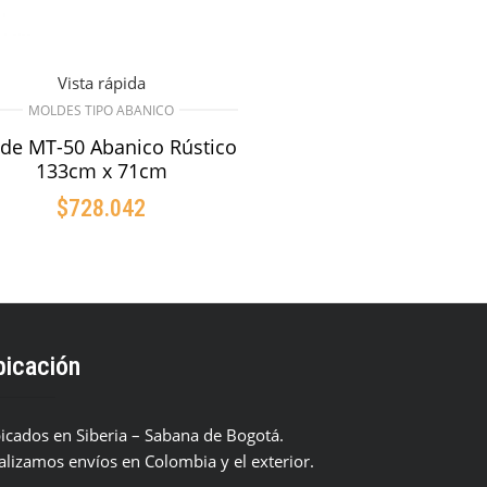
Vista rápida
MOLDES TIPO ABANICO
de MT-50 Abanico Rústico
133cm x 71cm
$
728.042
AÑADIR AL CARRITO
bicación
icados en Siberia – Sabana de Bogotá.
alizamos envíos en Colombia y el exterior.