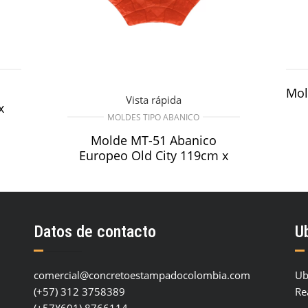
Mol
Vista rápida
x
MOLDES TIPO ABANICO
Molde MT-51 Abanico
Europeo Old City 119cm x
66.5cm
O
$
670.565
AÑADIR AL CARRITO
Datos de contacto
U
comercial@concretoestampadocolombia.com
Ub
(+57) 312 3758389
Re
(+57)(601) 8766114