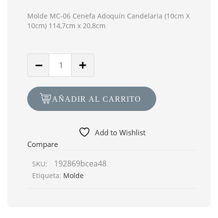
Molde MC-06 Cenefa Adoquín Candelaria (10cm X
10cm) 114,7cm x 20,8cm
Cantidad
de
Molde
MC-
AÑADIR AL CARRITO
06
Cenefa
Adoquín
Add to Wishlist
Candelaria
Compare
114.7cm
192869bcea48
SKU:
x
Etiqueta:
Molde
20.8cm