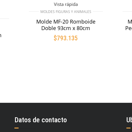
Vista rápida
MOLDES FIGURAS Y ANIMALES
Molde MF-20 Romboide
M
Doble 93cm x 80cm
Pe
n
$
793.135
AÑADIR AL CARRITO
O
Datos de contacto
U