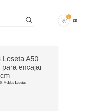
0
$0
 Loseta A50
 para encajar
0cm
50
,
Moldes Losetas