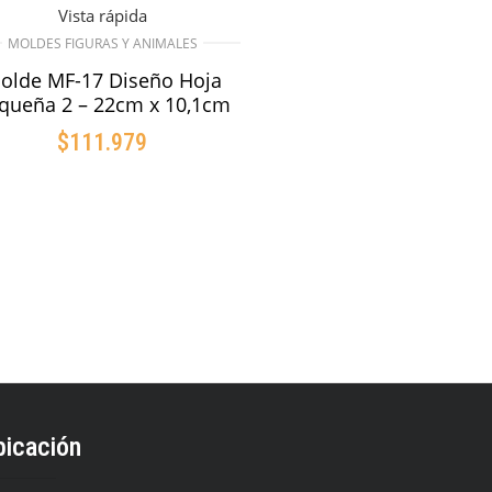
Vista rápida
MOLDES FIGURAS Y ANIMALES
olde MF-17 Diseño Hoja
queña 2 – 22cm x 10,1cm
$
111.979
AÑADIR AL CARRITO
bicación