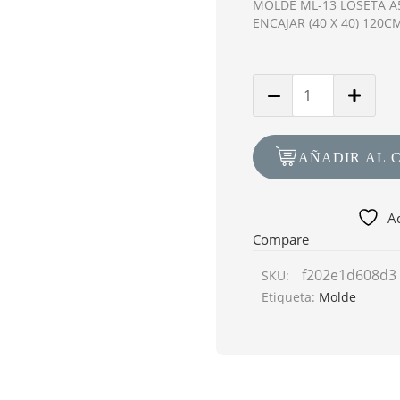
MOLDE ML-13 LOSETA A5
ENCAJAR (40 X 40) 120C
Cantidad
de
Molde
ML-
AÑADIR AL 
13
Loseta
A50
Ad
Seis
Compare
Losetas
f202e1d608d3
SKU:
para
Etiqueta:
Molde
encajar
120cm
x
120cm