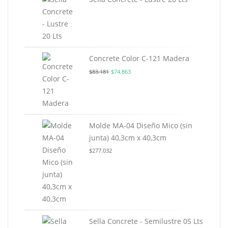
Concrete Color C-121 Madera
Original
Current
$
83.181
$
74.863
price
price
was:
is:
$83.181.
$74.863.
Molde MA-04 Diseño Mico (sin
junta) 40,3cm x 40,3cm
$
277.032
Sella Concrete - Semilustre 05 Lts