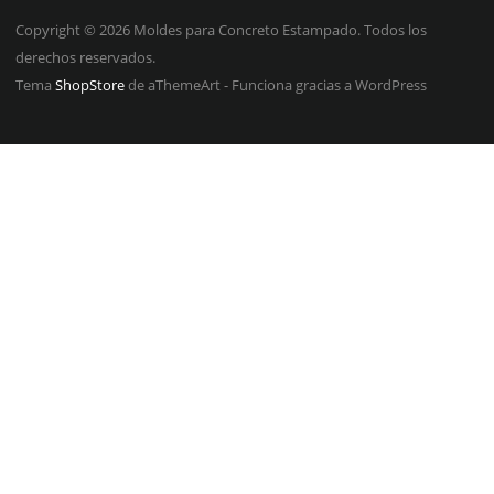
Copyright © 2026 Moldes para Concreto Estampado. Todos los
derechos reservados.
Tema
ShopStore
de aThemeArt - Funciona gracias a WordPress