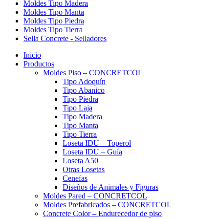
Moldes Tipo Madera
Moldes Tipo Manta
Moldes Tipo Piedra
Moldes Tipo Tierra
Sella Concrete - Selladores
Inicio
Productos
Moldes Piso – CONCRETCOL
Tipo Adoquín
Tipo Abanico
Tipo Piedra
Tipo Laja
Tipo Madera
Tipo Manta
Tipo Tierra
Loseta IDU – Toperol
Loseta IDU – Guía
Loseta A50
Otras Losetas
Cenefas
Diseños de Animales y Figuras
Moldes Pared – CONCRETCOL
Moldes Prefabricados – CONCRETCOL
Concrete Color – Endurecedor de piso